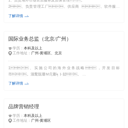
1、负责海外市场售后服务及质保管理。

2、负责管理工厂、供应商  、软件服务
	3、 协助事业部总经理制定海外产品策
商的安装附件、特殊工具、备件、备品的及时供
略，...
了解详情
应

3、协助国际事业部总经理建立海外产品的售后服务体系。

4、负责对分销商、安装工程公司、运维
国际业务总监（北京/广州）
服...
学历：
本科及以上
工作地址：
广州-黄埔区、北京
1、实施公司的海外业务战略，开发目标
市。涸鹜瓿珊Ｍ庀鄱┑ト挝。 

2、向海外市场分销商/代理商/采购商/集成商/用户推介公司业
了解详情
务模式、产品和解决方 

案。 

3、负责海外业务签约和订单管理。 
品牌营销经理
学历：
本科及以上
工作地址：
广州-黄埔区